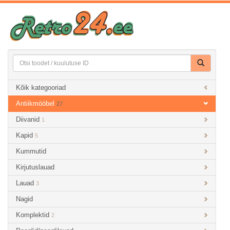
Kõik kategooriad
Antiikmööbel
27
Diivanid
1
Kapid
5
Kummutid
Kirjutuslauad
Lauad
3
Nagid
Komplektid
2