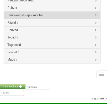
Peeglid/peeglilauad
Puhvet
Renoveerist vajav mööbel
Riiulid
1
Sohvad
Toolid
5
Tugitoolid
Voodid
5
Muud
5
Tog
nav
Lisa kuulutus
Logi sisse